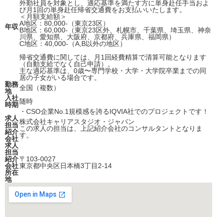
外勤社員を対象とし、適応基準を満たす方に単身赴任手当およ
び月1回の単身赴任帰省交通費をお支払いいたします。
＜月額支給額＞
A地区：80,000-（東京23区）
年収
B地区：60,000-（東京23区外、札幌市、千葉県、埼玉県、神奈
川県、愛知県、大阪府、京都府、兵庫県、福岡県）
C地区：40,000-（A,B以外の地区）
帰省交通費に関しては、月1回経費精算で清算可能となります
（自動支給でなく自己申請）。
主な適応基準は、0歳〜専門学校・大学・大学院卒業までの同
居の子女がいる場合です。
勤務
全国（複数）
地
入社
随時
時期
・CSO企業No.1規模感を誇るIQVIA社でのプロジェクトです！
求人
株式会社キャリアスタジオ・ジャパン
担当
この求人の担当は、上記紹介会社のコンサルタントとなりま
紹介
す。
会社
求人
担当
紹介
〒103-0027
会社
東京都中央区日本橋3丁目2-14
所在
地