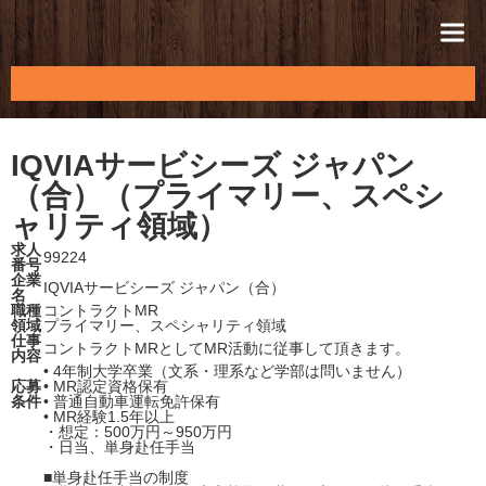
MR-WALKER
IQVIAサービシーズ ジャパン
（合）（プライマリー、スペシ
ャリティ領域）
求人
99224
番号
企業
IQVIAサービシーズ ジャパン（合）
名
職種
コントラクトMR
領域
プライマリー、スペシャリティ領域
仕事
コントラクトMRとしてMR活動に従事して頂きます。
内容
• 4年制大学卒業（文系・理系など学部は問いません）
応募
• MR認定資格保有
条件
• 普通自動車運転免許保有
• MR経験1.5年以上
・想定：500万円～950万円
・日当、単身赴任手当
■単身赴任手当の制度