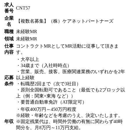
求人
CNT57
番号
企業
【複数名募集】（株）ケアネットパートナーズ
名
職種
未経験MR
領域
未経験MR
仕事
コントラクトMRとしてMR活動に従事して頂きま
内容
す。
・大卒以上
・34歳まで（入社時時点）
・営業、販売、接客、医療関連業務のいずれかを2年
応募
以上経験
条件
・転職歴2回まで（次で3社目）
・原則全国転勤可であること（最低でも2ブロック以
上（例：関東+東海 など））
・要普通自動車免許（AT限定可）
・年収400万円～450万円程度
※経験・年齢などを考慮のうえ、決定いたします。
年収
※固定残業代は、時間外労働の有無に関わらず40時
間分を、月8万円～11万円支給。