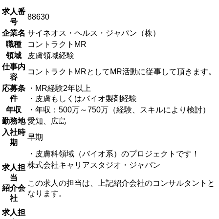
求人番
88630
号
企業名
サイネオス・ヘルス・ジャパン（株）
職種
コントラクトMR
領域
皮膚領域経験
仕事内
コントラクトMRとしてMR活動に従事して頂きます。
容
応募条
・MR経験2年以上
件
・皮膚もしくはバイオ製剤経験
年収
・年収：500万～750万（経験、スキルにより検討）
勤務地
愛知、広島
入社時
早期
期
・皮膚科領域（バイオ系）のプロジェクトです！
株式会社キャリアスタジオ・ジャパン
求人担
当
この求人の担当は、上記紹介会社のコンサルタントと
紹介会
なります。
社
求人担